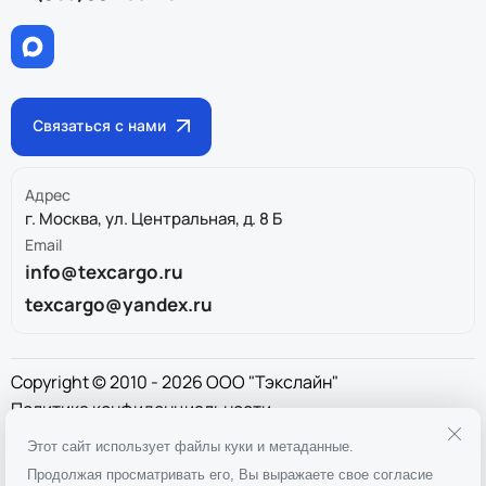
Связаться с нами
Адрес
г. Москва, ул. Центральная, д. 8 Б
Email
info@texcargo.ru
texcargo@yandex.ru
Copyright © 2010 - 2026 ООО "Тэкслайн"
Политика конфиденциальности
ИНН
9717043325
Этот сайт использует файлы куки и метаданные.
ОГРН
1167746911397
Продолжая просматривать его, Вы выражаете свое согласие