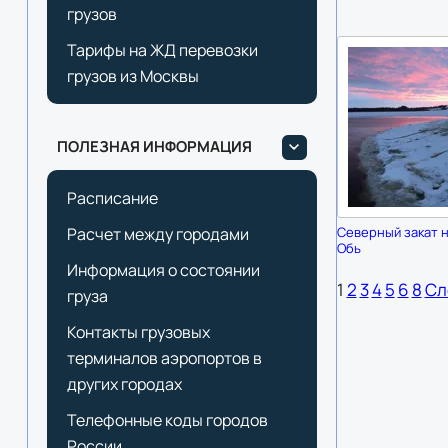
грузов
Тарифы на ЖД перевозки
грузов из Москвы
ПОЛЕЗНАЯ ИНФОРМАЦИЯ
Расписание
Расчет между городами
Северный закат н
Обь
Информация о состоянии
1
2
3
4
5
6
8
Сл
груза
Контакты грузовых
терминалов аэропортов в
других городах
Телефонные коды городов
России