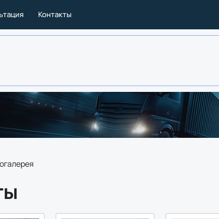
льтация
Контакты
огалерея
ты