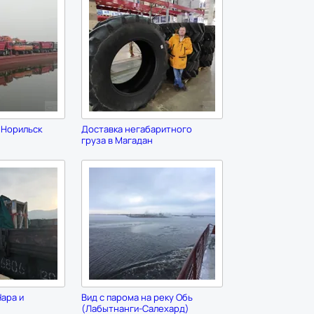
 Норильск
Доставка негабаритного
груза в Магадан
ара и
Вид с парома на реку Обь
(Лабытнанги-Салехард)