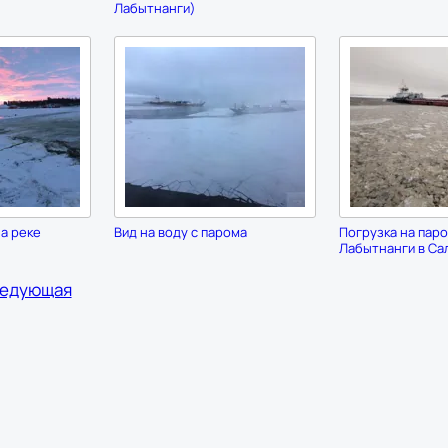
Лабытнанги)
а реке
Вид на воду с парома
Погрузка на паро
Лабытнанги в Са
едующая