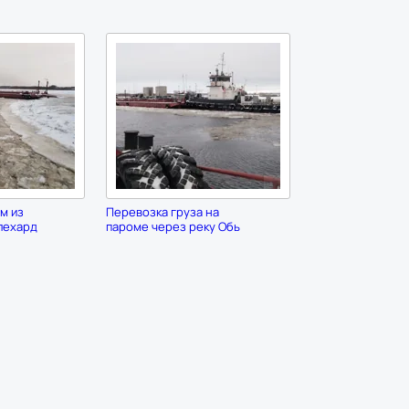
м из
Перевозка груза на
лехард
пароме через реку Обь