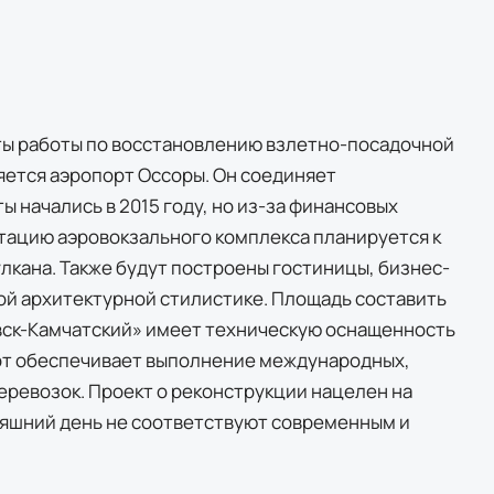
аты работы по восстановлению взлетно-посадочной
яется аэропорт Оссоры. Он соединяет
оты начались в 2015 году, но из-за финансовых
атацию аэровокзального комплекса планируется к
улкана. Также будут построены гостиницы, бизнес-
ой архитектурной стилистике. Площадь составить
вск-Камчатский» имеет техническую оснащенность
орт обеспечивает выполнение международных,
еревозок. Проект о реконструкции нацелен на
няшний день не соответствуют современным и