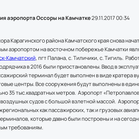
ия аэропорта Оссоры на Камчатке
29.11.2017 00:34
сора Карагинского района Камчатского края снова нач
ным аэропортом на восточном побережье Камчатки явл
ск-Камчатский
, пгт Палана, с. Тиличики, с. Тигиль. Раб
одрядчика в 2016 были приостановлены. Ввод в эксплу
ассажирский терминал будет выполнен в виде кратера в
говые центры. Все сооружения будут выполнены в един
но 35 тыс.квадратных метров. Аэропорт «Петропавло
 воздушных судов с большой взлетной массой. Аэроп
жрегиональных как пассажирских, так и грузовых авиап
ерминалов, которые давно были построены и на сегод
ым требованиям.