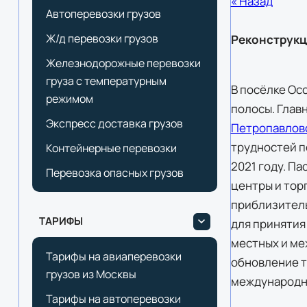
« Назад
Автоперевозки грузов
Ж/д перевозки грузов
Реконструкц
Железнодорожные перевозки
груза с температурным
В посёлке Ос
режимом
полосы. Глав
Экспресс доставка грузов
Петропавлов
трудностей п
Контейнерные перевозки
2021 году. П
Перевозка опасных грузов
центры и тор
приблизитель
ТАРИФЫ
для принятия
местных и ме
Тарифы на авиаперевозки
обновление т
грузов из Москвы
международн
Тарифы на автоперевозки