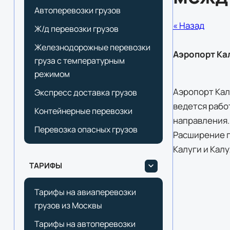
Автоперевозки грузов
« Назад
Ж/д перевозки грузов
Железнодорожные перевозки
Аэропорт Ка
груза с температурным
режимом
Аэропорт Кал
Экспресс доставка грузов
ведется рабо
Контейнерные перевозки
направления.
Перевозка опасных грузов
Расширение г
Калуги и Кал
ТАРИФЫ
Тарифы на авиаперевозки
грузов из Москвы
Тарифы на автоперевозки