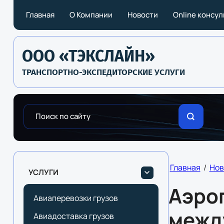
Главная
О Компании
Новости
Online консу
ООО «ТЭКСЛАЙН»
ТРАНСПОРТНО-ЭКСПЕДИТОРСКИЕ УСЛУГИ
Главная
/
Нов
УСЛУГИ
Аэроп
Авиаперевозки грузов
межд
Авиадоставка грузов