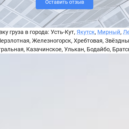
Оставить отзыв
у груза в города: Усть-Кут,
Якутск
,
Мирный
,
Л
Мерзлотная, Железногорск, Хребтовая, Звёздны
тральная, Казачинское, Улькан, Бодайбо, Братс