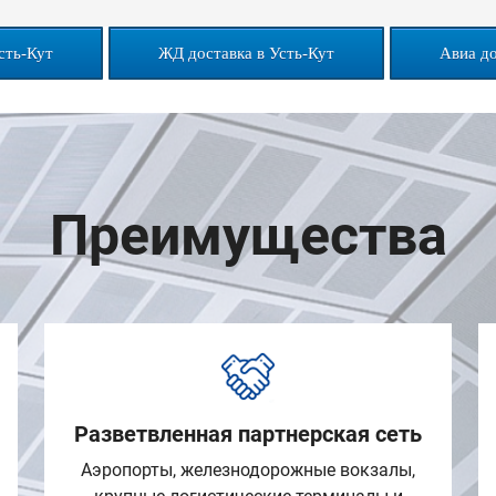
сть-Кут
ЖД доставка в Усть-Кут
Авиа до
Преимущества
Разветвленная партнерская сеть
Аэропорты, железнодорожные вокзалы,