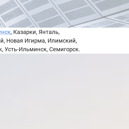
енск
, Казарки, Янталь,
й, Новая Игирма, Илимский,
к, Усть-Ильминск, Семигорск.