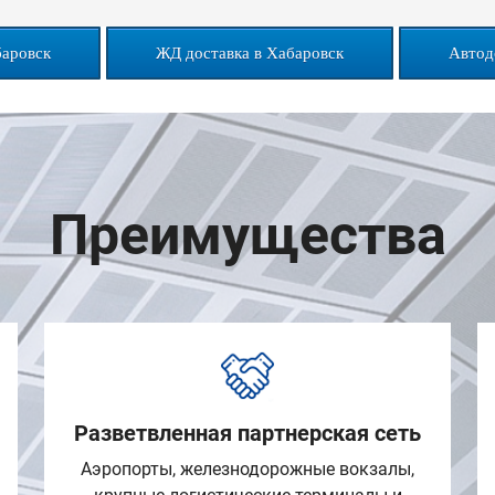
баровск
ЖД доставка в Хабаровск
Автод
Преимущества
Разветвленная партнерская сеть
Аэропорты, железнодорожные вокзалы,