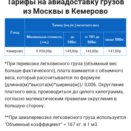
Тарифы на авиадоставку грузов
из Москвы в Кемерово
Тарифы (руб./кг.) расчетного веса
Город
Минимальная стоимость
до
от 101 до
свыше 500кг.
( руб.)
100кг.
500кг.
Кемерово
5 050,00р.
145,00р.
143,00р.
141,00р.
*При перевозке легковесного груза (объемный вес
больше фактического), плата взимается с объемного
веса, который рассчитывается по формуле:
(длинна(м)*высота(м)*ширина(м))/ 0,006. Округление
платного веса, производиться до целого килограмма,
согласно математическим правилам округления в
большую сторону.
**При авиаперевозке легковесного груза используется
"Объемный коэффициент" = 167 кг. в 1 м3.