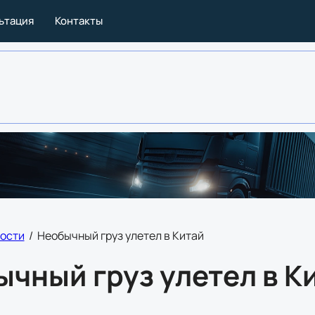
льтация
Контакты
ости
/
Необычный груз улетел в Китай
чный груз улетел в К