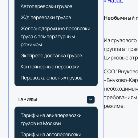
« Назад
Автоперевозки грузов
Ж/д перевозки грузов
Необычный гр
Железнодорожные перевозки
груза с температурным
Из грузового
режимом
группа аттра
Экспресс доставка грузов
Цирковые атри
Контейнерные перевозки
ООО "Внуково
Перевозка опасных грузов
«Внуково-Кар
необходимым
требованиям и
ТАРИФЫ
режиме.
Тарифы на авиаперевозки
грузов из Москвы
Тарифы на автоперевозки