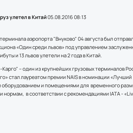
уз улетел в Китай
05.08.2016 08:13
 терминала аэропорта "Внуково" 04 августа был отправл
кциона «Один среди львов» под управлением заслуженн
буты и 13 львов улетели на 2 года в Китай.
-Карго" – один из крупнейших грузовых терминалов Рос
го» стал лауреатом премии NAIS в номинации «Лучший
 оборудованием и помещениями для временного разме
 нормам, в соответствии с рекомендациями IATA - «Liv